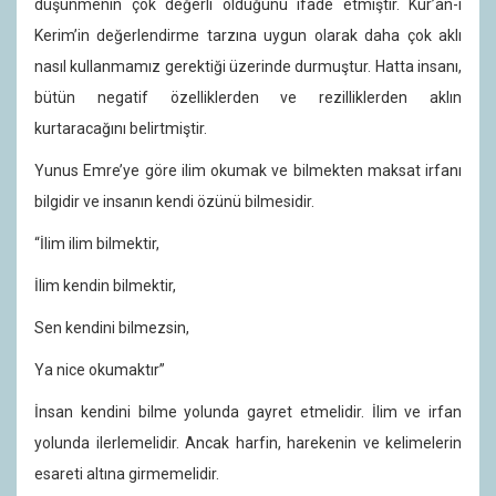
düşünmenin çok değerli olduğunu ifade etmiştir. Kur’an-ı
Kerim’in değerlendirme tarzına uygun olarak daha çok aklı
nasıl kullanmamız gerektiği üzerinde durmuştur. Hatta insanı,
bütün negatif özelliklerden ve rezilliklerden aklın
kurtaracağını belirtmiştir.
Yunus Emre’ye göre ilim okumak ve bilmekten maksat irfanı
bilgidir ve insanın kendi özünü bilmesidir.
“İlim ilim bilmektir,
İlim kendin bilmektir,
Sen kendini bilmezsin,
Ya nice okumaktır”
İnsan kendini bilme yolunda gayret etmelidir. İlim ve irfan
yolunda ilerlemelidir. Ancak harfin, harekenin ve kelimelerin
esareti altına girmemelidir.